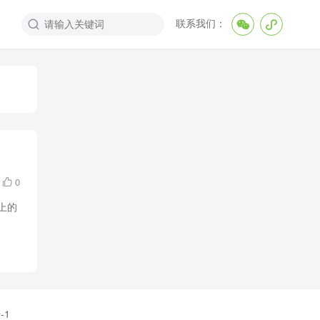
联系我们：



0

上的
-1